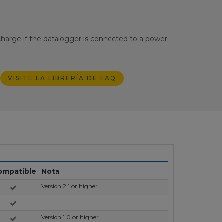
echarge if the datalogger is connected to a power
VISITE LA LIBRERÍA DE FAQ
ompatible
Nota
Version 2.1 or higher
Version 1.0 or higher