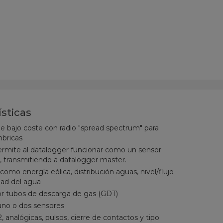
ísticas
 bajo coste con radio "spread spectrum" para
bricas
ermite al datalogger funcionar como un sensor
, transmitiendo a datalogger master.
 como energía eólica, distribución aguas, nivel/flujo
dad del agua
or tubos de descarga de gas (GDT)
uno o dos sensores
 analógicas, pulsos, cierre de contactos y tipo