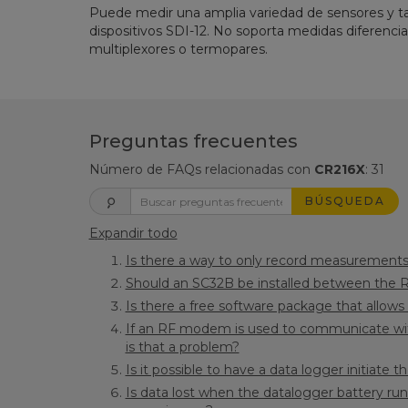
Puede medir una amplia variedad de sensores y 
dispositivos SDI-12. No soporta medidas diferencial
multiplexores o termopares.
Preguntas frecuentes
Número de FAQs relacionadas con
CR216X
:
31
BÚSQUEDA
Expandir todo
Is there a way to only record measurements
Should an SC32B be installed between the R
Is there a free software package that allow
If an RF modem is used to communicate with
is that a problem?
Is it possible to have a data logger initiate 
Is data lost when the datalogger battery run