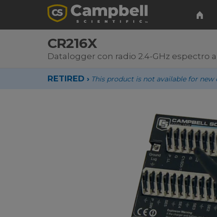
CR216X
Datalogger con radio 2.4-GHz espectro 
RETIRED ›
This product is not available for n