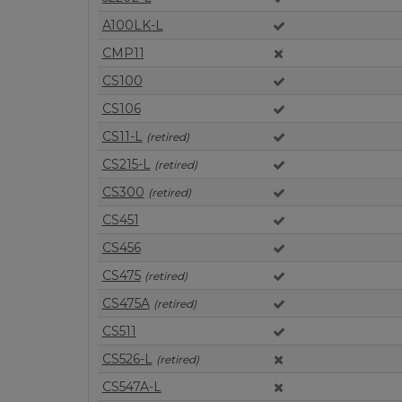
A100LK-L
CMP11
CS100
CS106
CS11-L
(retired)
CS215-L
(retired)
CS300
(retired)
CS451
CS456
CS475
(retired)
CS475A
(retired)
CS511
CS526-L
(retired)
CS547A-L