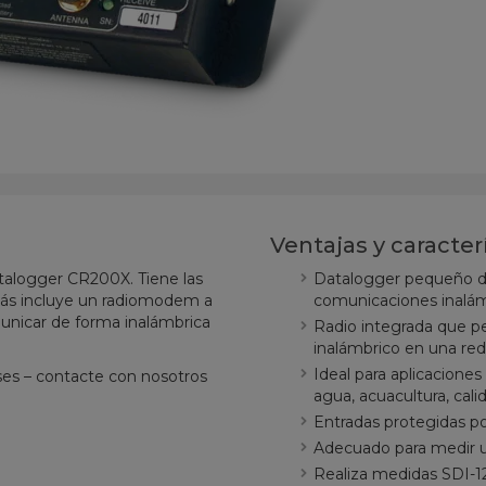
Ventajas y caracter
atalogger CR200X. Tiene las
Datalogger pequeño de
más incluye un radiomodem a
comunicaciones inalám
unicar de forma inalámbrica
Radio integrada que p
inalámbrico en una red
Ideal para aplicaciones
ises – contacte con nosotros
agua, acuacultura, cali
Entradas protegidas p
Adecuado para medir 
Realiza medidas SDI-12,