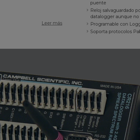
puente
Reloj salvaguardado por
datalogger aunque no 
Leer más
Programable con Logg
Soporta protocolos Pa