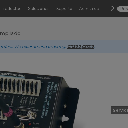
Productos
Soluciones
Soporte
Acerca de
ampliado
ew orders. We recommend ordering:
CR300
,
CR310
.
Servic