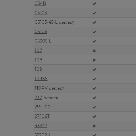
034B
05103
05103-45-L
(retired)
05106
05305-L
107
108
109
109SS
110PV
(retired)
237
(retired)
255-100
27106T
43347
52202-L