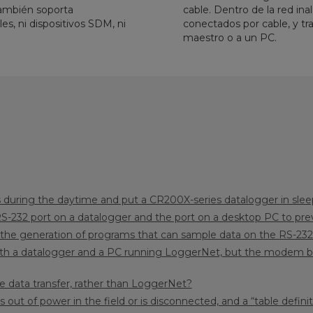
también soporta
cable. Dentro de la red in
es, ni dispositivos SDM, ni
conectados por cable, y tr
maestro o a un PC.
 during the daytime and put a CR200X-series datalogger in sl
S-232 port on a datalogger and the port on a desktop PC to pre
s the generation of programs that can sample data on the RS-23
 a datalogger and a PC running LoggerNet, but the modem baud 
the data transfer, rather than LoggerNet?
s out of power in the field or is disconnected, and a “table defi