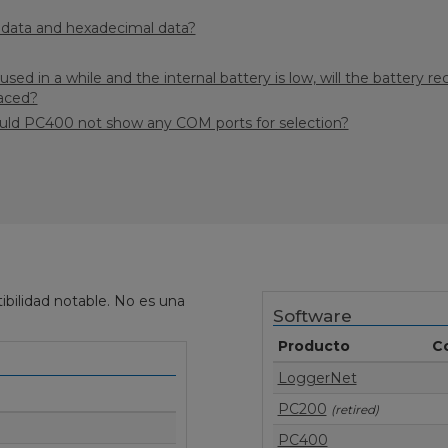
y data and hexadecimal data?
ed in a while and the internal battery is low, will the battery r
laced?
ould PC400 not show any COM ports for selection?
bilidad notable. No es una
Software
Producto
C
LoggerNet
PC200
(retired)
PC400