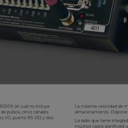
R200X (el cual no incluye
La máxima velocidad de m
de pulsos, cinco canales
almacenamiento. Dispone d
es I/O, puerto RS-232 y dos
La radio que tiene integra
muchos casos significará u