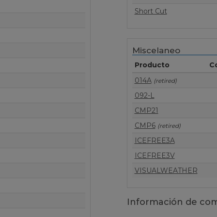
Short Cut
Miscelaneo
Producto
C
014A
(retired)
092-L
CMP21
CMP6
(retired)
ICEFREE3A
ICEFREE3V
VISUALWEATHER
Información de comp