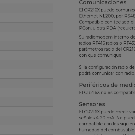
Comunicaciones
El CR216X puede comunicar 
Ethernet NL200, por RS485
Compatible con teclado-d
PCon, u otra PDA (requie
Su radiomodem interno de 
radios RF416 radios o RF43
parámetros radio del CR21
con que comunique.
Si la configuración radio 
podrá comunicar con radio
Periféricos de medi
El CR216X no es compatible
Sensores
El CR216X puede medir var
señales 4-20 mA. No pued
compatible con los siguient
humedad del combustible, G