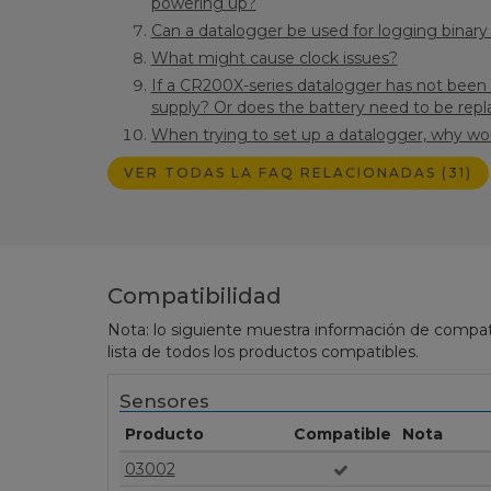
powering up?
Can a datalogger be used for logging binar
What might cause clock issues?
If a CR200X-series datalogger has not been us
supply? Or does the battery need to be rep
When trying to set up a datalogger, why w
VER TODAS LA FAQ RELACIONADAS (31)
Compatibilidad
Nota: lo siguiente muestra información de compati
lista de todos los productos compatibles.
Sensores
Producto
Compatible
Nota
03002