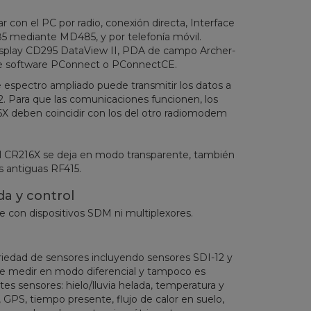
con el PC por radio, conexión directa, Interface
 mediante MD485, y por telefonía móvil.
isplay CD295 DataView II, PDA de campo Archer-
re software PConnect o PConnectCE.
espectro ampliado puede transmitir los datos a
2. Para que las comunicaciones funcionen, los
6X deben coincidir con los del otro radiomodem
del CR216X se deja en modo transparente, también
s antiguas RF415.
da y control
 con dispositivos SDM ni multiplexores.
iedad de sensores incluyendo sensores SDI-12 y
e medir en modo diferencial y tampoco es
es sensores: hielo/lluvia helada, temperatura y
PS, tiempo presente, flujo de calor en suelo,