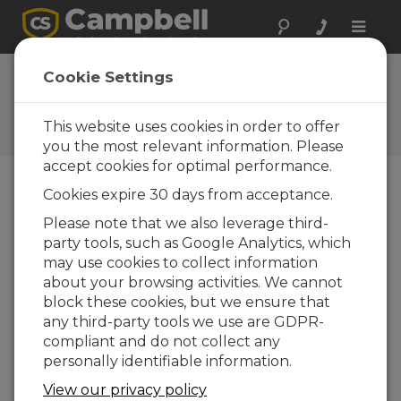
Toggle
naviga
Mapa del sitio
Cookie Settings
Enlaces a los principales
apartados de la web
This website uses cookies in order to offer
Campbell Scientific
you the most relevant information. Please
accept cookies for optimal performance.
Productos
Cookies expire 30 days from acceptance.
Sensores
Please note that we also leverage third-
Dispositivos para medida y control
party tools, such as Google Analytics, which
Telecomunicaciones
may use cookies to collect information
about your browsing activities. We cannot
Fuentes de alimentación
block these cookies, but we ensure that
Armarios intemperie, trípodes y torretas
any third-party tools we use are GDPR-
Software
compliant and do not collect any
Soluciones
personally identifiable information.
Meteorología
View our privacy policy
Agua