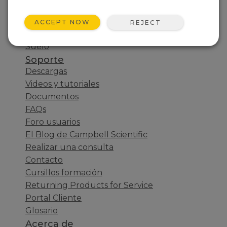
Energía
Flujo gas y turbulencia
ACCEPT NOW
REJECT
Infraestructuras
Suelo
Soporte
Descargas
Videos y tutoriales
Documentos
FAQs
Foro usuarios
El Blog de Campbell Scientific
Realizar una consulta
Contacto
Cursillos formación
Returning Products for Service
Portal Cliente
Glosario
Acerca de