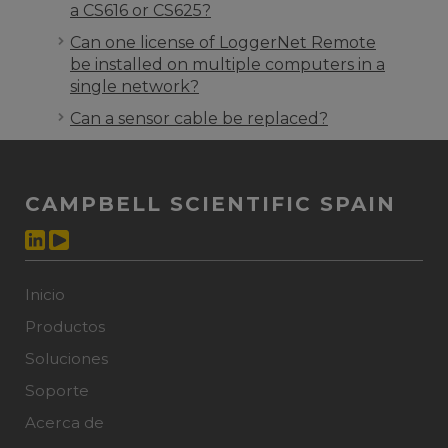
a CS616 or CS625?
Can one license of LoggerNet Remote
be installed on multiple computers in a
single network?
Can a sensor cable be replaced?
CAMPBELL SCIENTIFIC SPAIN
Inicio
Productos
Soluciones
Soporte
Acerca de