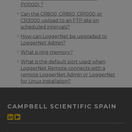
Pt1000) ?
Can the CR800, CR850, CR1000, or
CR3000 upload to an FTP site on
scheduled intervals?
How can LoggerNet be upgraded to
LoggerNet Admin?
What is ring memory?
What is the default port used when
LoggerNet Remote connects with a
remote LoggerNet Admin or LoggerNet
for Linux installation?
CAMPBELL SCIENTIFIC SPAIN