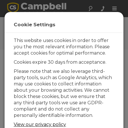
Toggle
naviga
FAQs
Cookie Settings
Preguntas frecuentes acerca
de nuestros productos y
This website uses cookies in order to offer
soluciones
you the most relevant information. Please
accept cookies for optimal performance.
Cookies expire 30 days from acceptance.
¿Que es un datalogger?
Please note that we also leverage third-
El datalogger, conocido también como
party tools, such as Google Analytics, which
sistema de adquisición de datos y control, o
may use cookies to collect information
micrologger, es el corazón de una estación
about your browsing activities. We cannot
de medida. Mide las señales eléctricas de
block these cookies, but we ensure that
sensores a una velocidad de muestreo
any third-party tools we use are GDPR-
determinada, procesa y almacena los datos, y
compliant and do not collect any
dispone de telecomunicaciones. Nuestros
personally identifiable information.
dataloggers disponen también de funciones
View our privacy policy
de control, de forma que pueden activar