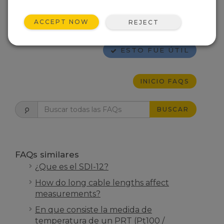
dispositivos externos o en función de estados
externos realizar unas funciones
ACCEPT NOW
REJECT
programadas.
ESTO FUE ÚTIL
INICIO FAQS
BUSCAR
FAQs similares
¿Que es el SDI-12?
How do long cable lengths affect
measurements?
En que consiste la medida de
temperatura de un PRT (Pt100 /