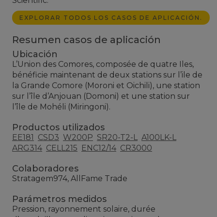
Scientific.
EXPLORAR TODOS LOS CASOS DE APLICACIÓN.
Resumen casos de aplicación
Ubicación
L’Union des Comores, composée de quatre Iles,
bénéficie maintenant de deux stations sur l’ile de
la Grande Comore (Moroni et Oichili), une station
sur l’île d’Anjouan (Domoni) et une station sur
l’île de Mohéli (Miringoni).
Productos utilizados
EE181
CSD3
W200P
SR20-T2-L
A100LK-L
ARG314
CELL215
ENC12/14
CR3000
Colaboradores
Stratagem974, AllFame Trade
Parámetros medidos
Pression, rayonnement solaire, durée