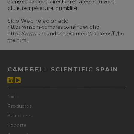
d’ensoleillement, direction et vitesse du vent,
pluie, température, humidité
Sitio Web relacionado
https://anacm-comores.com/index.php
https://www.km.undp.org/content/comoros/fr/ho
me.html
CAMPBELL SCIENTIFIC SPAIN
Inicio
Productos
Soluciones
Soporte