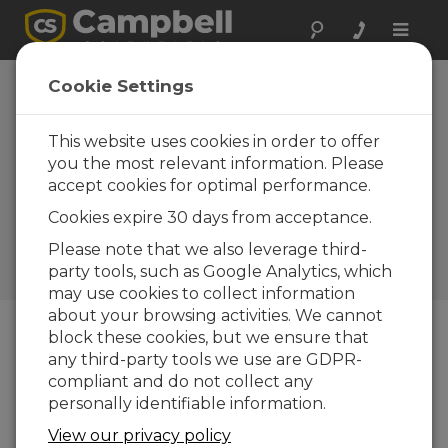
Toggle
naviga
Union des
Cookie Settings
Comores : Mise en
place de quatre
This website uses cookies in order to offer
you the most relevant information. Please
stations météo
accept cookies for optimal performance.
pour une meilleure
Cookies expire 30 days from acceptance.
résilience face aux
Please note that we also leverage third-
aléas climatiques
party tools, such as Google Analytics, which
may use cookies to collect information
about your browsing activities. We cannot
block these cookies, but we ensure that
any third-party tools we use are GDPR-
compliant and do not collect any
personally identifiable information.
View our privacy policy