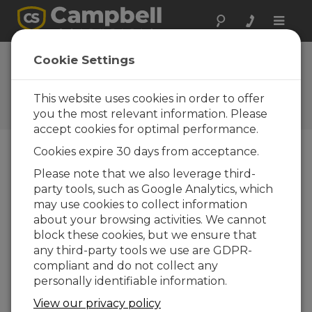
Toggle
naviga
Realizar una
Cookie Settings
consulta
This website uses cookies in order to offer
Formularios de consultas
Campbell Scientific
you the most relevant information. Please
accept cookies for optimal performance.
Cookies expire 30 days from acceptance.
Envíenos el siguiente formulario y contactaremos
Please note that we also leverage third-
con usted.
* = campo obligatorio.
party tools, such as Google Analytics, which
may use cookies to collect information
Seleccione el tipo de consulta:
about your browsing activities. We cannot
block these cookies, but we ensure that
Ventas
Soporte
any third-party tools we use are GDPR-
compliant and do not collect any
personally identifiable information.
Entre aquí su consulta:*
View our privacy policy