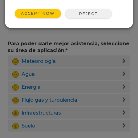
ACCEPT NOW
REJECT
Para poder darle mejor asistencia, seleccione
su área de aplicación:*
Meteorología
Agua
Energía
Flujo gas y turbulencia
Infraestructuras
Suelo