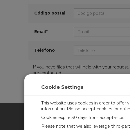
Código postal
Email*
Teléfono
If you have files that will help with your requ
are contacted.
Cookie Settings
This website uses cookies in order to offer 
information. Please accept cookies for opt
Cookies expire 30 days from acceptance.
CAMPBELL SCIENTIFIC SPA
Please note that we also leverage third-par