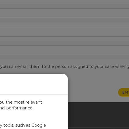
est, you can email them to the person assigned to your case when 
you the most relevant
imal performance.
IN
ty tools, such as Google