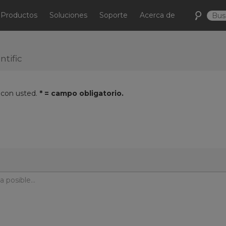
Productos
Soluciones
Soporte
Acerca de
tific
 con usted.
* = campo obligatorio.