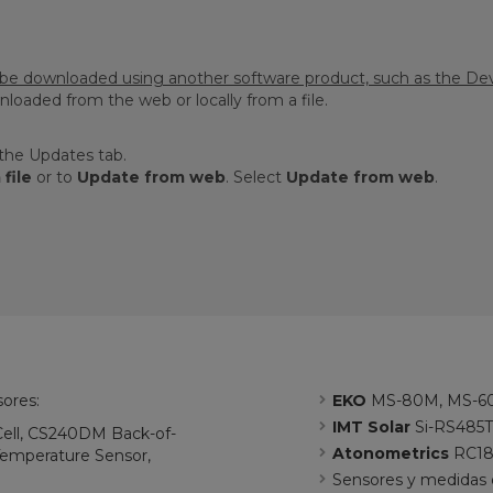
e downloaded using another software product, such as the Devic
aded from the web or locally from a file.
 the Updates tab.
file
or to
Update from web
. Select
Update from web
.
ores:
EKO
MS-80M, MS-6
IMT Solar
Si-RS485
ell, CS240DM Back-of-
Atonometrics
RC18
emperature Sensor,
Sensores y medidas d