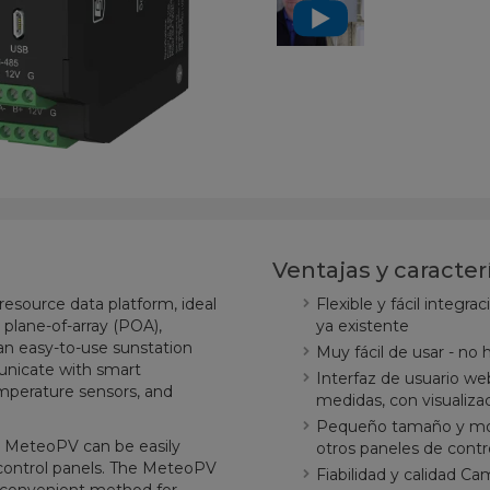
Ventajas y caracter
resource data platform, ideal
Flexible y fácil integr
 plane-of-array (POA),
ya existente
 an easy-to-use sunstation
Muy fácil de usar - no
unicate with smart
Interfaz de usuario web
mperature sensors, and
medidas, con visualiza
Pequeño tamaño y mont
he MeteoPV can be easily
otros paneles de contr
 control panels. The MeteoPV
Fiabilidad y calidad Ca