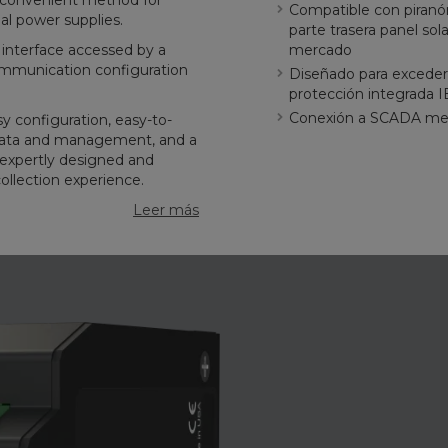
a convenient method for
Compatible con piranóm
al power supplies.
parte trasera panel so
 interface accessed by a
mercado
 communication configuration
Diseñado para exceder l
protección integrada 
Conexión a SCADA me
 configuration, easy-to-
adata and management, and a
expertly designed and
collection experience.
Leer más