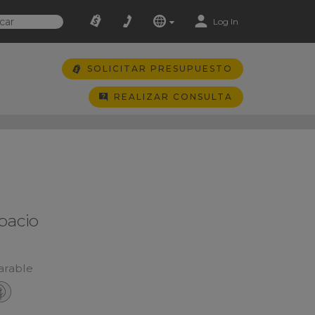
Log In
SOLICITAR PRESUPUESTO
REALIZAR CONSULTA
pacio
a
arable