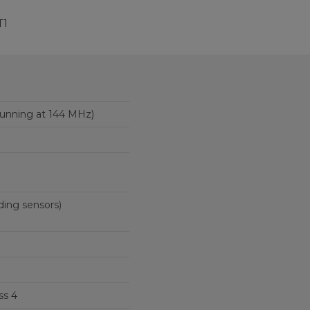
T1
unning at 144 MHz)
ding sensors)
ss 4