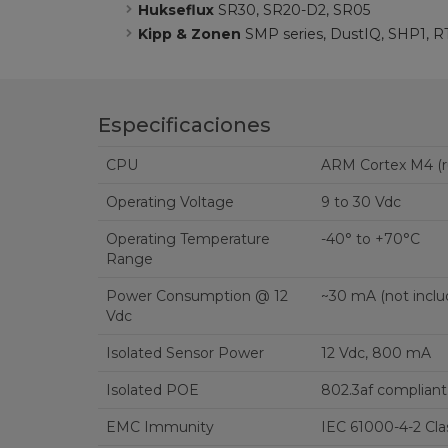
Hukseflux
SR30, SR20-D2, SR05
Kipp & Zonen
SMP series, DustIQ,
SHP1, R
Especificaciones
CPU
ARM Cortex M4 (r
Operating Voltage
9 to 30 Vdc
Operating Temperature
-40° to +70°C
Range
Power Consumption @ 12
~30 mA (not inclu
Vdc
Isolated Sensor Power
12 Vdc, 800 mA
Isolated POE
802.3af compliant
EMC Immunity
IEC 61000-4-2 Cla