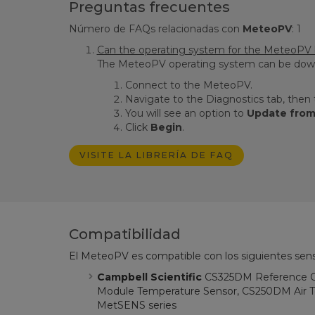
Preguntas frecuentes
Número de FAQs relacionadas con
MeteoPV
:
1
Can the operating system for the MeteoPV b
The MeteoPV operating system can be downlo
Connect to the MeteoPV.
Navigate to the Diagnostics tab, then
You will see an option to
Update from 
Click
Begin
.
VISITE LA LIBRERÍA DE FAQ
Compatibilidad
El MeteoPV es compatible con los siguientes sens
Campbell Scientific
CS325DM Reference C
Module Temperature Sensor, CS250DM Air T
MetSENS series