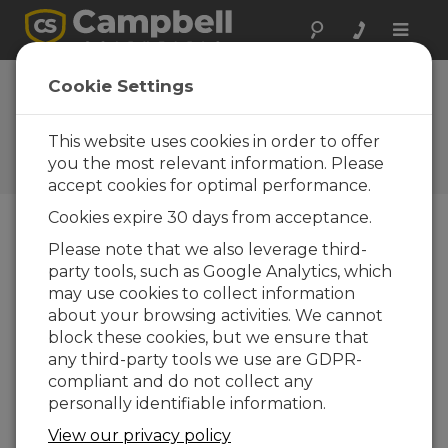
Toggle
naviga
Cookie Settings
El Blog de Campbell
Scientific
This website uses cookies in order to offer
Sugerencias técnicas y recomendaciones de
you the most relevant information. Please
expertos
accept cookies for optimal performance.
Cookies expire 30 days from acceptance.
Please note that we also leverage third-
Blog Menu
party tools, such as Google Analytics, which
may use cookies to collect information
Displaying 1 - 1 of 1 articles authored by:
Brad Maxfield
about your browsing activities. We cannot
9 consejos para conservar la batería
block these cookies, but we ensure that
Autor:
Brad Maxfield
| Última actualización: 02/17/2016 |
any third-party tools we use are GDPR-
Comentarios: 1
compliant and do not collect any
Las baterías son un
personally identifiable information.
elemento esencial de su
View our privacy policy
sistema de adquisición de