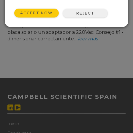
datos. La mayoría de
nuestros sistemas van
ACCEPT NOW
REJECT
alimentados a 12Vdc, e incluyen una batería
recargable de respaldo de 12Vdc, junto con una
placa solar o un adaptador a 220Vac. Consejo #1 -
dimensionar correctamente...
leer más
CAMPBELL SCIENTIFIC SPAIN
Inicio