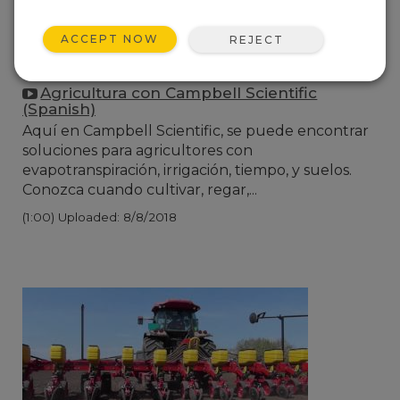
ACCEPT NOW
REJECT
Agricultura con Campbell Scientific
(Spanish)
Aquí en Campbell Scientific, se puede encontrar
soluciones para agricultores con
evapotranspiración, irrigación, tiempo, y suelos.
Conozca cuando cultivar, regar,...
(1:00)
Uploaded: 8/8/2018