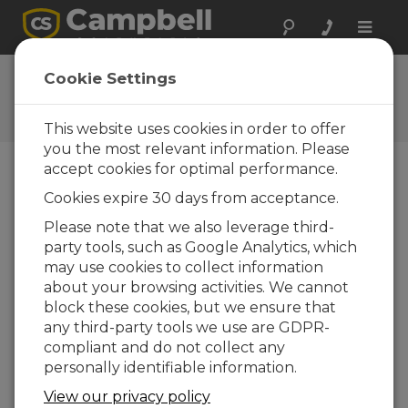
Toggle
naviga
Videos y tutoriales
Cookie Settings
Para conocer mejor nuestros productos y
saber como utilizarlos
This website uses cookies in order to offer
you the most relevant information. Please
accept cookies for optimal performance.
Menú
Cookies expire 30 days from acceptance.
Please note that we also leverage third-
Viendo del 1 al 2 de 2
party tools, such as Google Analytics, which
Ordenar por
may use cookies to collect information
about your browsing activities. We cannot
block these cookies, but we ensure that
any third-party tools we use are GDPR-
compliant and do not collect any
personally identifiable information.
View our privacy policy