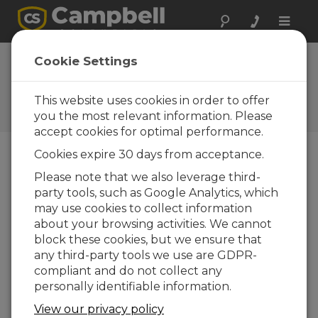
Toggle
naviga
Realizar una
Cookie Settings
consulta
This website uses cookies in order to offer
Formularios de consultas
Campbell Scientific
you the most relevant information. Please
accept cookies for optimal performance.
Cookies expire 30 days from acceptance.
Envíenos el siguiente formulario y contactaremos
Please note that we also leverage third-
con usted.
* = campo obligatorio.
party tools, such as Google Analytics, which
may use cookies to collect information
Seleccione el tipo de consulta:
about your browsing activities. We cannot
block these cookies, but we ensure that
Ventas
Soporte
any third-party tools we use are GDPR-
compliant and do not collect any
personally identifiable information.
Entre aquí su consulta:*
View our privacy policy