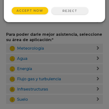
ACCEPT NOW
REJECT
Para poder darle mejor asistencia, seleccione
su área de aplicación:*
Meteorología
Agua
Energía
Flujo gas y turbulencia
Infraestructuras
Suelo