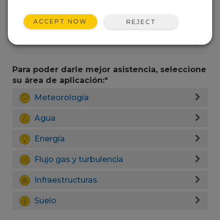
ACCEPT NOW
REJECT
Para poder darle mejor asistencia, seleccione
su área de aplicación:*
Meteorología
Agua
Energía
Flujo gas y turbulencia
Infraestructuras
Suelo