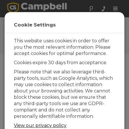
Toggle
naviga
Realizar una
Cookie Settings
consulta
This website uses cookies in order to offer
Formularios de consultas
Campbell Scientific
you the most relevant information. Please
accept cookies for optimal performance.
Cookies expire 30 days from acceptance.
Envíenos el siguiente formulario y contactaremos
Please note that we also leverage third-
con usted.
* = campo obligatorio.
party tools, such as Google Analytics, which
may use cookies to collect information
Seleccione el tipo de consulta:
about your browsing activities. We cannot
block these cookies, but we ensure that
Ventas
Soporte
any third-party tools we use are GDPR-
compliant and do not collect any
personally identifiable information.
Entre aquí su consulta:*
View our privacy policy