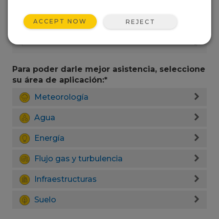
ACCEPT NOW
REJECT
Para poder darle mejor asistencia, seleccione
su área de aplicación:*
Meteorología
Agua
Energía
Flujo gas y turbulencia
Infraestructuras
Suelo