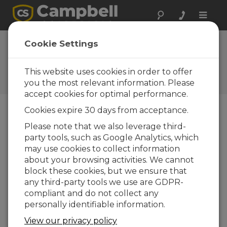
Toggle
naviga
Realizar una
Cookie Settings
consulta
This website uses cookies in order to offer
Formularios de consultas
Campbell Scientific
you the most relevant information. Please
accept cookies for optimal performance.
Cookies expire 30 days from acceptance.
Envíenos el siguiente formulario y contactaremos
Please note that we also leverage third-
con usted.
* = campo obligatorio.
party tools, such as Google Analytics, which
may use cookies to collect information
Seleccione el tipo de consulta:
about your browsing activities. We cannot
block these cookies, but we ensure that
Ventas
Soporte
any third-party tools we use are GDPR-
compliant and do not collect any
personally identifiable information.
Entre aquí su consulta:*
View our privacy policy