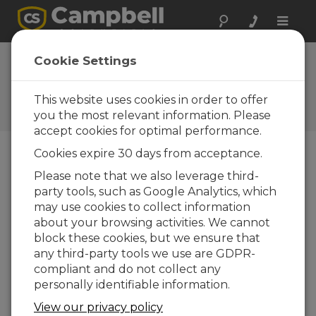
Toggle
naviga
Realizar una
Cookie Settings
consulta
This website uses cookies in order to offer
Formularios de consultas
Campbell Scientific
you the most relevant information. Please
accept cookies for optimal performance.
Cookies expire 30 days from acceptance.
Envíenos el siguiente formulario y contactaremos
Please note that we also leverage third-
con usted.
* = campo obligatorio.
party tools, such as Google Analytics, which
may use cookies to collect information
Seleccione el tipo de consulta:
about your browsing activities. We cannot
block these cookies, but we ensure that
Ventas
Soporte
any third-party tools we use are GDPR-
compliant and do not collect any
personally identifiable information.
Entre aquí su consulta:*
View our privacy policy