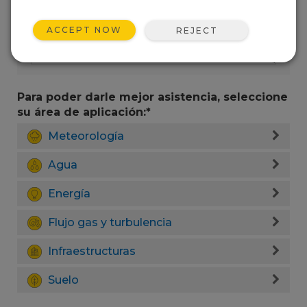
ACCEPT NOW
REJECT
Para poder darle mejor asistencia, seleccione
su área de aplicación:*
Meteorología
Agua
Energía
Flujo gas y turbulencia
Infraestructuras
Suelo