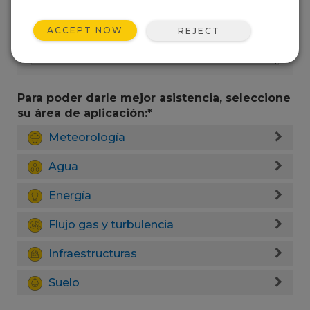
ACCEPT NOW
REJECT
Para poder darle mejor asistencia, seleccione
su área de aplicación:*
Meteorología
Agua
Energía
Flujo gas y turbulencia
Infraestructuras
Suelo