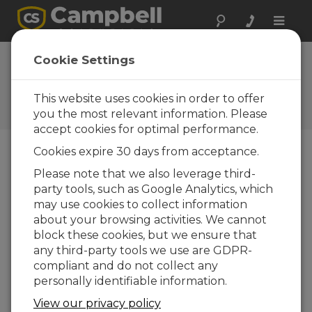
Toggle
naviga
Realizar una
Cookie Settings
consulta
This website uses cookies in order to offer
Formularios de consultas
Campbell Scientific
you the most relevant information. Please
accept cookies for optimal performance.
Cookies expire 30 days from acceptance.
Envíenos el siguiente formulario y contactaremos
Please note that we also leverage third-
con usted.
* = campo obligatorio.
party tools, such as Google Analytics, which
may use cookies to collect information
Seleccione el tipo de consulta:
about your browsing activities. We cannot
block these cookies, but we ensure that
Ventas
Soporte
any third-party tools we use are GDPR-
compliant and do not collect any
personally identifiable information.
Entre aquí su consulta:*
View our privacy policy