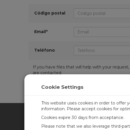
Código postal
Email*
Teléfono
If you have files that will help with your requ
are contacted.
Cookie Settings
This website uses cookies in order to offer 
information. Please accept cookies for opt
Cookies expire 30 days from acceptance.
CAMPBELL SCIENTIFIC SPA
Please note that we also leverage third-par