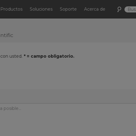
Productos
Soluciones
Soporte
Acerca de
tific
 con usted.
* = campo obligatorio.