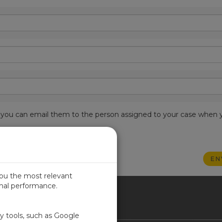
est, you can email them to the person assigned to your case when 
you the most relevant
imal performance.
IN
ty tools, such as Google