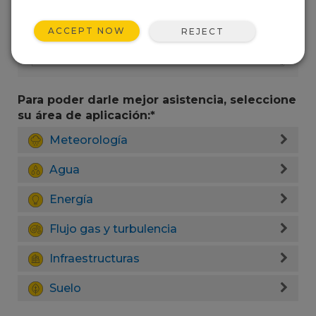
ACCEPT NOW
REJECT
Para poder darle mejor asistencia, seleccione
su área de aplicación:*
Meteorología
Agua
Energía
Flujo gas y turbulencia
Infraestructuras
Suelo