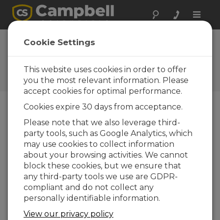
Toggle
naviga
Realizar una
Cookie Settings
consulta
This website uses cookies in order to offer
Formularios de consultas
Campbell Scientific
you the most relevant information. Please
accept cookies for optimal performance.
Cookies expire 30 days from acceptance.
Envíenos el siguiente formulario y contactaremos
Please note that we also leverage third-
con usted.
* = campo obligatorio.
party tools, such as Google Analytics, which
may use cookies to collect information
Seleccione el tipo de consulta:
about your browsing activities. We cannot
block these cookies, but we ensure that
Ventas
Soporte
any third-party tools we use are GDPR-
compliant and do not collect any
personally identifiable information.
Entre aquí su consulta:*
View our privacy policy