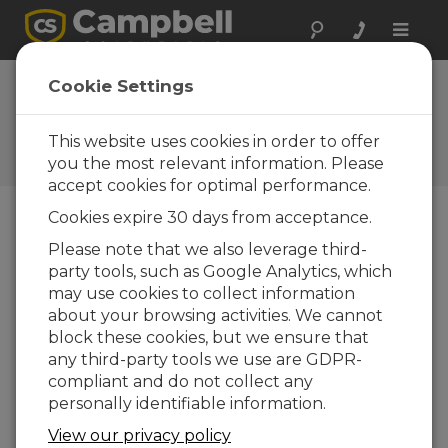
Toggle
naviga
Realizar una
Cookie Settings
consulta
This website uses cookies in order to offer
Formularios de consultas
Campbell Scientific
you the most relevant information. Please
accept cookies for optimal performance.
Cookies expire 30 days from acceptance.
Envíenos el siguiente formulario y contactaremos
Please note that we also leverage third-
con usted.
* = campo obligatorio.
party tools, such as Google Analytics, which
may use cookies to collect information
Seleccione el tipo de consulta:
about your browsing activities. We cannot
block these cookies, but we ensure that
Ventas
Soporte
any third-party tools we use are GDPR-
compliant and do not collect any
personally identifiable information.
Entre aquí su consulta:*
View our privacy policy