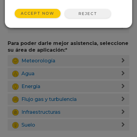
ACCEPT NOW
REJECT
Para poder darle mejor asistencia, seleccione
su área de aplicación:*
Meteorología
Agua
Energía
Flujo gas y turbulencia
Infraestructuras
Suelo