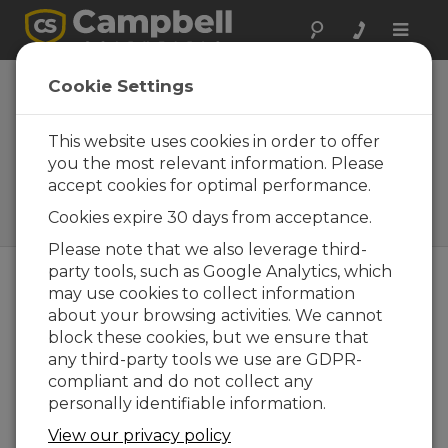
Toggle
naviga
Módulos CDM
Cookie Settings
(Campbell
Distributed
This website uses cookies in order to offer
you the most relevant information. Please
Modules)
accept cookies for optimal performance.
Campbell Distributed
Cookies expire 30 days from acceptance.
Modules
Please note that we also leverage third-
party tools, such as Google Analytics, which
may use cookies to collect information
about your browsing activities. We cannot
block these cookies, but we ensure that
any third-party tools we use are GDPR-
compliant and do not collect any
personally identifiable information.
View our privacy policy