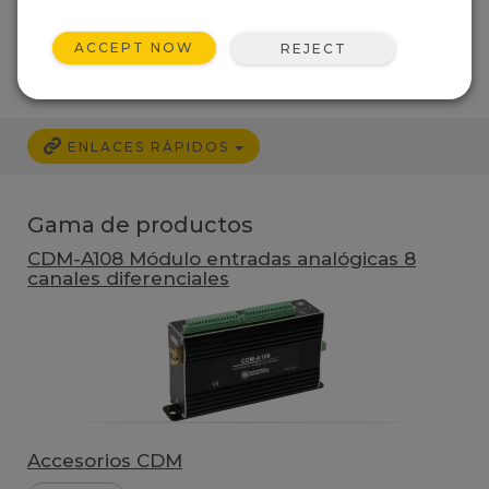
ACCEPT NOW
REJECT
ENLACES RÁPIDOS
Gama de productos
CDM-A108 Módulo entradas analógicas 8
canales diferenciales
Accesorios CDM