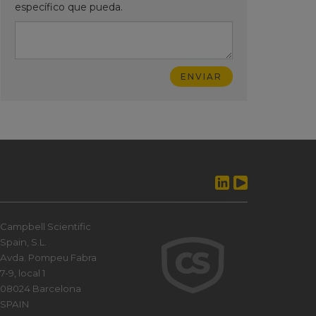
específico que pueda.
Campbell Scientific
Spain, S.L.
Avda. Pompeu Fabra
7-9, local 1
08024 Barcelona
SPAIN