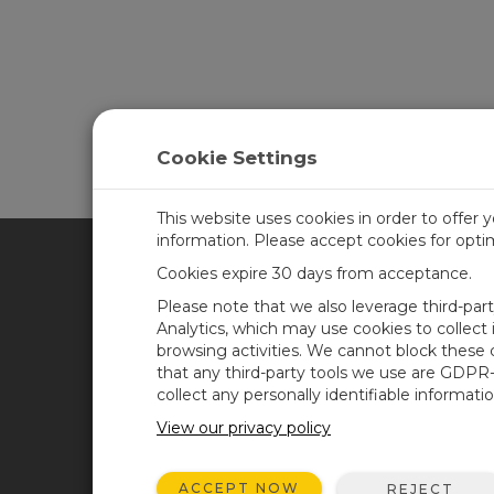
Cookie Settings
This website uses cookies in order to offer 
information. Please accept cookies for opt
Cookies expire 30 days from acceptance.
CAMPBELL SCIENTIFIC SPA
Please note that we also leverage third-par
Analytics, which may use cookies to collect
browsing activities. We cannot block these
Inicio
Noticias
that any third-party tools we use are GDPR
Productos
Blog corporativo
collect any personally identifiable informatio
Soluciones
Foro usuarios
View our privacy policy
Soporte
Videos y tutoriales
ACCEPT NOW
REJECT