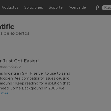
Productos
Soluciones
Soporte
Acerca de
tific
s de expertos
 Just Got Easier!
omentarios: 22
s finding an SMTP server to use to send
logger? Are compatibility issues causing
-around? Keep reading for a solution that
 need. Some Background In 2006, we
r más