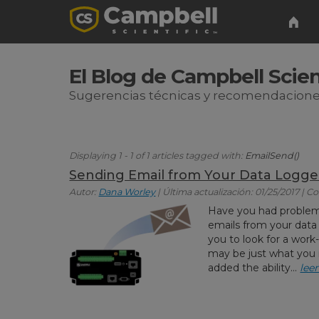
El Blog de Campbell Scien
Sugerencias técnicas y recomendacione
Displaying 1 - 1 of 1 articles tagged with:
EmailSend()
Sending Email from Your Data Logger
Autor:
Dana Worley
| Última actualización: 01/25/2017 | C
Have you had problem
emails from your data 
you to look for a work
may be just what you
added the ability...
lee