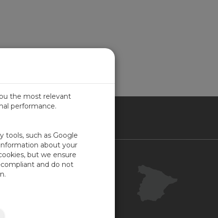
you the most relevant
imal performance.
IN
ty tools, such as Google
 information about your
 cookies, but we ensure
Contacto
-compliant and do not
Portal Cliente
n.
Su opinión
Mapa del sitio