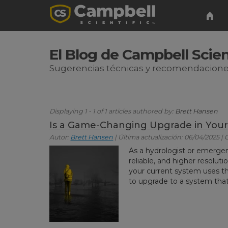
El Blog de Campbell Scien
Sugerencias técnicas y recomendacione
Displaying 1 - 1 of 1 articles authored by:
Brett Hansen
Is a Game-Changing Upgrade in Your
Autor:
Brett Hansen
| Última actualización: 06/04/2025 |
As a hydrologist or emerge
reliable, and higher resolut
your current system uses t
to upgrade to a system that