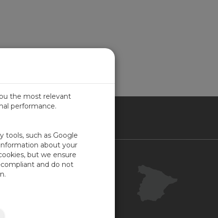
you the most relevant
imal performance.
IN
ty tools, such as Google
 information about your
 cookies, but we ensure
Contacto
-compliant and do not
Portal Cliente
n.
Su opinión
Mapa del sitio