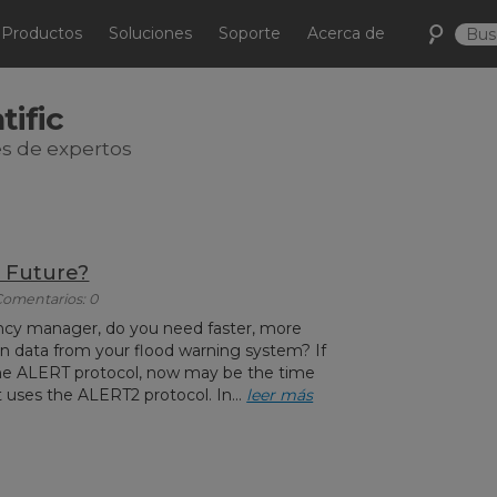
Productos
Soluciones
Soporte
Acerca de
tific
s de expertos
 Future?
 Comentarios: 0
ncy manager, do you need faster, more
ion data from your flood warning system? If
he ALERT protocol, now may be the time
 uses the ALERT2 protocol. In...
leer más