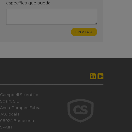
específico que pueda.
Campbell Scientific
Spain, S.L.
Avda. Pompeu Fabra
7-9, local 1
08024 Barcelona
SPAIN