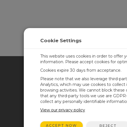
Cookie Settings
This website uses cookies in order to offer 
information. Please accept cookies for opt
Cookies expire 30 days from acceptance.
CAMPBELL SCIENTIFIC SPA
Please note that we also leverage third-par
Analytics, which may use cookies to collect
browsing activities. We cannot block these
Inicio
Noticias
that any third-party tools we use are GDPR
Productos
Blog corporativo
collect any personally identifiable informatio
Soluciones
Foro usuarios
View our privacy policy
Soporte
Videos y tutoriales
ACCEPT NOW
REJECT