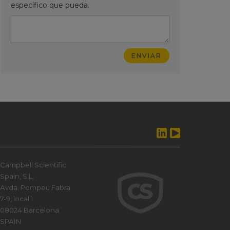
específico que pueda.
Campbell Scientific
Spain, S.L.
Avda. Pompeu Fabra
7-9, local 1
08024 Barcelona
SPAIN