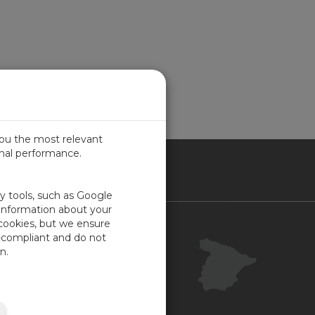
you the most relevant
imal performance.
IN
ty tools, such as Google
 information about your
 cookies, but we ensure
Contacto
-compliant and do not
Portal Cliente
n.
Su opinión
Mapa del sitio