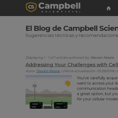
El Blog de Campbell Scien
Sugerencias técnicas y recomendacione
Displaying 1 - 1 of 1 articles authored by:
Steven Moore
Addressing Your Challenges with Cell
Autor:
Steven Moore
| Última actualización: 03/28/2018 |
You’ve carefully acq
want to access your d
communication headac
a great option, but yo
for your cellular mode