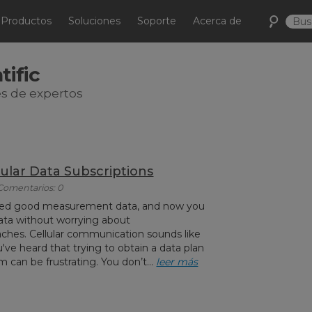
Productos
Soluciones
Soporte
Acerca de
tific
s de expertos
ular Data Subscriptions
 Comentarios: 0
uired good measurement data, and now you
ata without worrying about
hes. Cellular communication sounds like
u've heard that trying to obtain a data plan
m can be frustrating. You don’t...
leer más