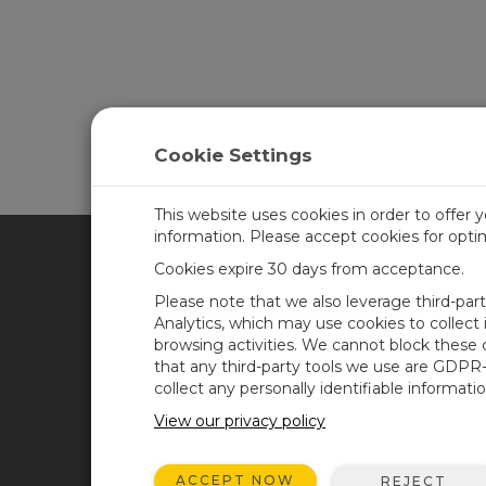
Cookie Settings
This website uses cookies in order to offer 
information. Please accept cookies for opt
Cookies expire 30 days from acceptance.
CAMPBELL SCIENTIFIC SPA
Please note that we also leverage third-par
Analytics, which may use cookies to collect
browsing activities. We cannot block these
Inicio
Noticias
that any third-party tools we use are GDPR
Productos
Blog corporativo
collect any personally identifiable informatio
Soluciones
Foro usuarios
View our privacy policy
Soporte
Videos y tutoriales
ACCEPT NOW
REJECT